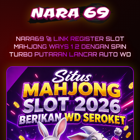
NARA69 🚀 LINK REGISTER SLOT
MAHJONG WAYS 1 2 DENGAN SPIN
TURBO PUTARAN LANCAR AUTO WD