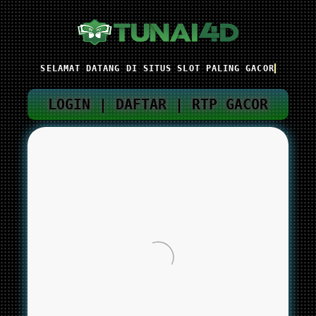
SELAMAT DATANG DI SITUS SLOT PALING GACOR
LOGIN | DAFTAR | RTP GACOR